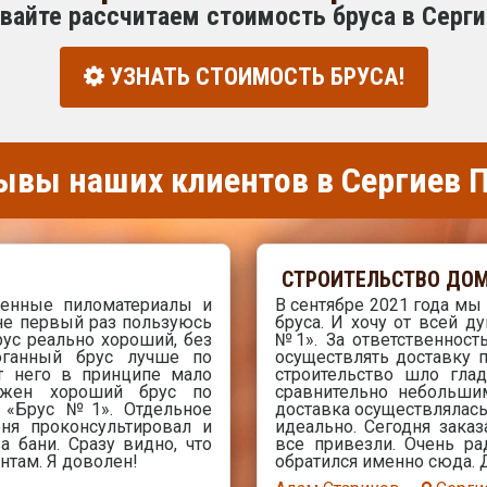
вайте рассчитаем стоимость бруса в Серг
УЗНАТЬ СТОИМОСТЬ БРУСА!
ывы наших клиентов в Сергиев 
СТРОИТЕЛЬСТВО ДОМ
венные пиломатериалы и
В сентябре 2021 года мы
не первый раз пользуюсь
бруса. И хочу от всей 
ус реально хороший, без
№1». За ответственность
оганный брус лучше по
осуществлять доставку 
от него в принципе мало
строительство шло гла
ужен хороший брус по
сравнительно небольши
в «Брус №1». Отдельное
доставка осуществлялась
ня проконсультировал и
идеально. Сегодня зака
а бани. Сразу видно, что
все привезли. Очень р
ентам. Я доволен!
обратился именно сюда.