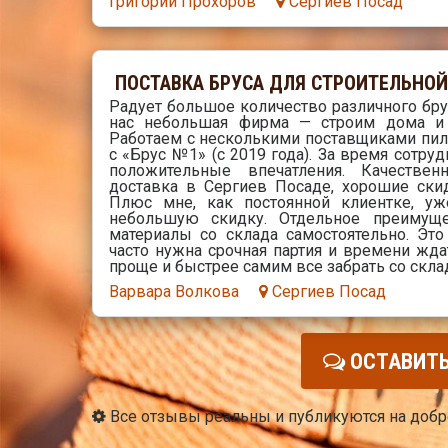
Григорий Прохоров
Сергиев Посад
ПОСТАВКА БРУСА ДЛЯ СТРОИТЕЛЬНО
Радует большое количество различного брус
нас небольшая фирма — строим дома и 
Работаем с несколькими поставщиками пил
с «Брус №1» (с 2019 года). За время сотру
положительные впечатления. Качествен
доставка в Сергиев Посаде, хорошие ски
Плюс мне, как постоянной клиентке, у
небольшую скидку. Отдельное преимущ
материалы со склада самостоятельно. Это
часто нужна срочная партия и времени жда
проще и быстрее самим все забрать со склад
Варвара Волкова
Сергиев Посад
ОСТАВИТЬ
Все отзывы реальны и публикуются на доб