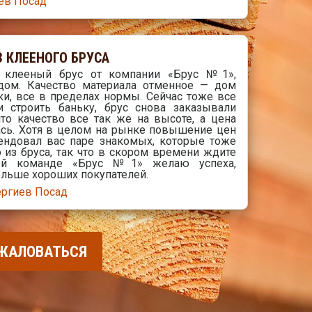
ев Посад
 КЛЕЕНОГО БРУСА
я клееный брус от компании «Брус №1»,
дом. Качество материала отменное — дом
ки, все в пределах нормы. Сейчас тоже все
и строить баньку, брус снова заказывали
то качество все так же на высоте, а цена
ась. Хотя в целом на рынке повышение цен
ендовал вас паре знакомых, которые тоже
 из бруса, так что в скором времени ждите
сей команде «Брус №1» желаю успеха,
ольше хороших покупателей.
ергиев Посад
ЖАЛОВАТЬСЯ