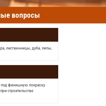
емые вопросы
а, лиственницы, дуба, липы,
и под финишную покраску.
при строительстве