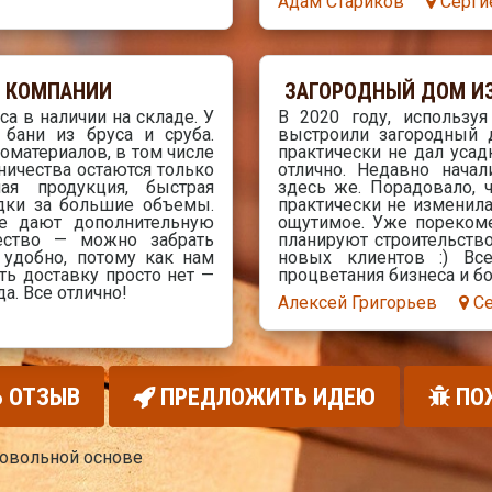
Адам Стариков
Серги
Й КОМПАНИИ
ЗАГОРОДНЫЙ ДОМ ИЗ
а в наличии на складе. У
В 2020 году, использу
бани из бруса и сруба.
выстроили загородный 
оматериалов, в том числе
практически не дал усад
дничества остаются только
отлично. Недавно начал
ная продукция, быстрая
здесь же. Порадовало, ч
дки за большие объемы.
практически не изменил
же дают дополнительную
ощутимое. Уже пореком
ество — можно забрать
планируют строительство
 удобно, потому как нам
новых клиентов :) В
ть доставку просто нет —
процветания бизнеса и б
а. Все отлично!
Алексей Григорьев
С
 ОТЗЫВ
ПРЕДЛОЖИТЬ ИДЕЮ
ПО
ровольной основе