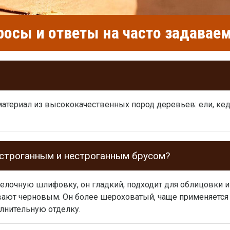
росы и ответы на часто задава
атериал из высококачественных пород деревьев: ели, кедр
 строганным и нестроганным брусом?
делочную шлифовку, он гладкий, подходит для облицовки 
ают черновым. Он более шероховатый, чаще применяется 
олнительную отделку.