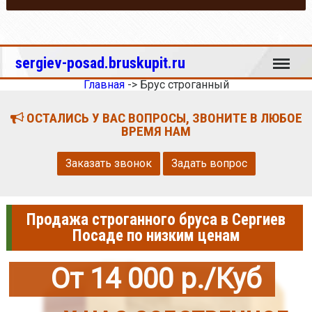
Меню
sergiev-posad.bruskupit.ru
Главная
->
Брус строганный
ОСТАЛИСЬ У ВАС ВОПРОСЫ, ЗВОНИТЕ В ЛЮБОЕ
ВРЕМЯ НАМ
Заказать звонок
Задать вопрос
Продажа строганного бруса в Сергиев
Посаде по низким ценам
От 14 000 р./Куб